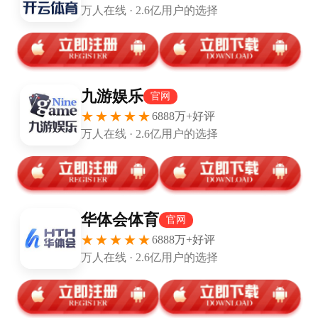
队，他们百回合失分排在联盟中下游，不过这毕竟
是一支由汤姆·锡伯杜带领的队伍，防守一直在这
位教头的基因里。 就是在这样的前提下，尼克斯
在家门口的麦迪逊广场花园球馆里上演了令人瞠
目...
体坛周报全媒体记者 孔德昕
截至今日赛前，俄克拉荷马雷霆是全联盟进攻倒数第6的球
队，百回合只能拿108.6分，三分命中率是倒数第二的
31.5%，只强于湖人。
纽约尼克斯并非防守强队，他们百回合失分排在联盟中下
游，不过这毕竟是一支由汤姆·锡伯杜带领的队伍，防守一
直在这位教头的基因里。
就是在这样的前提下，尼克斯在家门口的麦迪逊广场花园球
馆里上演了令人瞠目结舌的“表演”。他们输给了雷霆队，而