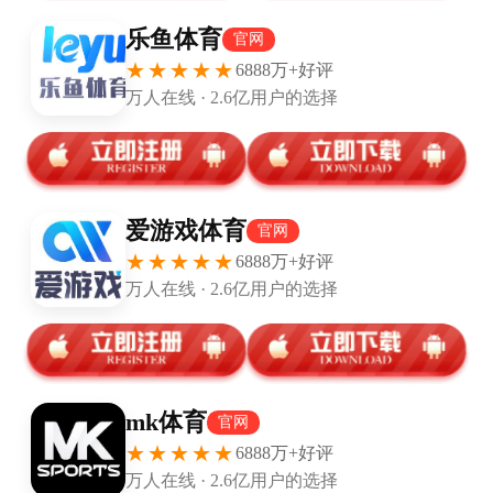
且让对手轰下了恐怖的145分！这是锡伯杜执教期间的最大
失分，也是一个足以让现场18000多名纽约球迷倒嘘自己主
队的数据。
“我们的防守是最大问题，这一点必须被纠正。如果我们不
能在防守端更努力，想要赢球就太难了。...如果我们只想着
靠得分压过对方，那显然是不行的。我们的容错空间会很
小。”锡伯杜赛后说着。
这确实是尼克斯队今晚的写照，而他们原本觉得，自己只需
要比对方多得分就足够了。此役纽约人首节就轰出创队史纪
录的48分，全队31投20中，三分球7中4、罚球6中4，单节
领先雷霆12分。但这一节并不足以让他们宣告获胜，随着尼
克斯手感冷却，雷霆反而延续了自己的火爆状态。