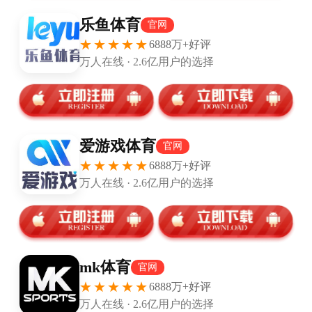
阿森纳此前与曼城积分相同、净胜球相同，因进球数劣势而
排名联赛第二，不过凭借第34轮1-0战胜纽卡斯尔联多赛一
轮的情况下暂时领先曼城3分重回积分榜榜首。