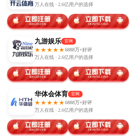
开云体育下载网页版-上港已跟这位锋
霸达成个人协议，上赛季在球队表现
不俗，有望留队
nba
2026-01-17
0
139
两射一传，北理工后卫程烨垚当选中
乙第23轮最佳球员
nba
2026-01-16
0
134
开云体育下载APP-葡萄牙落位F组是
好签 但C罗有可能20年后再遇希腊
nba
2026-01-16
0
132
开云体育下载-乔治：快艇最初只给我